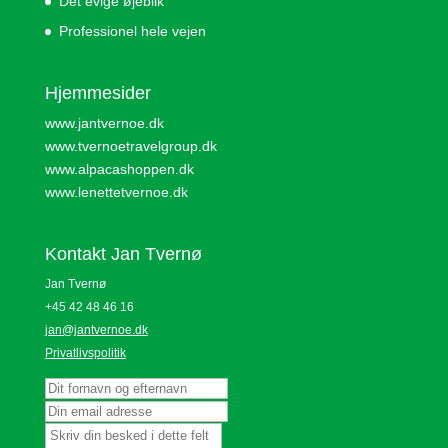
Det evige øjeblik
Professionel hele vejen
Hjemmesider
www.jantvernoe.dk
www.tvernoetravelgroup.dk
www.alpacashoppen.dk
www.lenettetvernoe.dk
Kontakt Jan Tvernø
Jan Tvernø
+45 42 48 46 16
jan@jantvernoe.dk
Privatlivspolitik
Navn
Email
adresse
Din