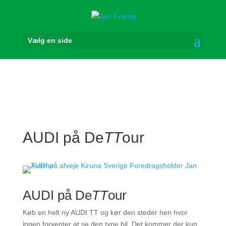
Vælg en side
AUDI på De
TT
our
AUDI på De
TT
our
Køb en helt ny AUDI TT og kør den steder hen hvor
ingen forventer at se den type bil. Det kommer der kun