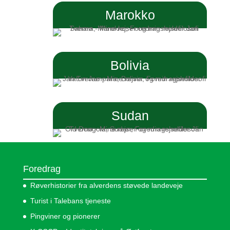
t
Marokko
i
v
e
:
Bolivia
Sudan
Foredrag
Røverhistorier fra alverdens støvede landeveje
Turist i Talebans tjeneste
Pingviner og pionerer