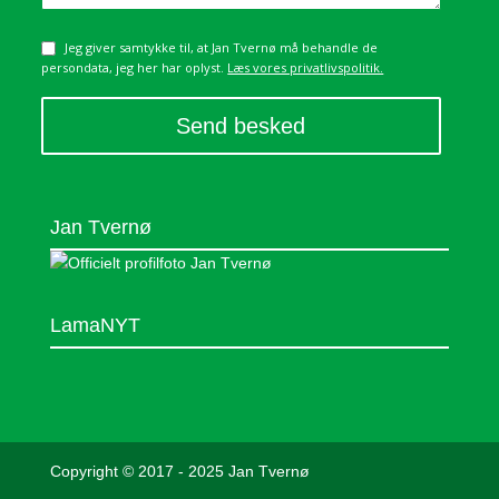
Jeg giver samtykke til, at Jan Tvernø må behandle de
Samtykke
persondata, jeg her har oplyst.
Læs vores privatlivspolitik.
A
l
Jan Tvernø
t
e
r
n
LamaNYT
a
t
i
v
e
:
Copyright © 2017 - 2025 Jan Tvernø