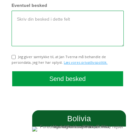
Eventuel besked
Jeg giver samtykke til, at Jan Tvernø må behandle de
Samtykke
persondata, jeg her har oplyst.
Læs vores privatlivspolitik.
A
l
t
Bolivia
e
r
n
a