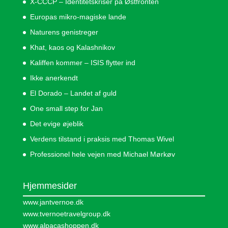
X-CCCP – Identitetskriser på Østfronten
Europas mikro-magiske lande
Naturens genistreger
Khat, kaos og Kalashnikov
Kaliffen kommer – ISIS flytter ind
Ikke anerkendt
El Dorado – Landet af guld
One small step for Jan
Det evige øjeblik
Verdens tilstand i praksis med Thomas Wivel
Professionel hele vejen med Michael Mørkøv
Hjemmesider
www.jantvernoe.dk
www.tvernoetravelgroup.dk
www.alpacashoppen.dk