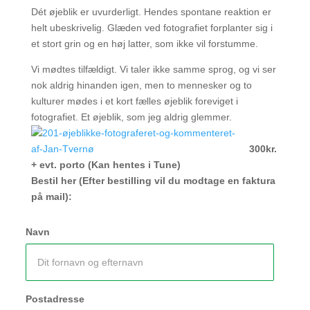
Dét øjeblik er uvurderligt. Hendes spontane reaktion er
helt ubeskrivelig. Glæden ved fotografiet forplanter sig i
et stort grin og en høj latter, som ikke vil forstumme.
Vi mødtes tilfældigt. Vi taler ikke samme sprog, og vi ser
nok aldrig hinanden igen, men to mennesker og to
kulturer mødes i et kort fælles øjeblik foreviget i
fotografiet. Et øjeblik, som jeg aldrig glemmer.
300kr.
+ evt. porto (Kan hentes i Tune)
Bestil her (Efter bestilling vil du modtage en faktura
på mail):
Navn
Postadresse