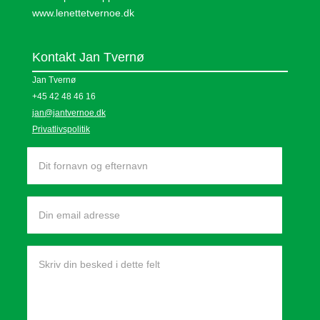
www.lenettetvernoe.dk
Kontakt Jan Tvernø
Jan Tvernø
+45 42 48 46 16
jan@jantvernoe.dk
Privatlivspolitik
Navn
Email
adresse
Din
besked