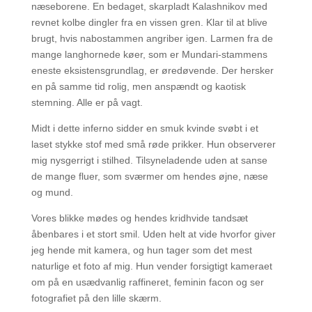
næseborene. En bedaget, skarpladt Kalashnikov med
revnet kolbe dingler fra en vissen gren. Klar til at blive
brugt, hvis nabostammen angriber igen. Larmen fra de
mange langhornede køer, som er Mundari-stammens
eneste eksistensgrundlag, er øredøvende. Der hersker
en på samme tid rolig, men anspændt og kaotisk
stemning. Alle er på vagt.
Midt i dette inferno sidder en smuk kvinde svøbt i et
laset stykke stof med små røde prikker. Hun observerer
mig nysgerrigt i stilhed. Tilsyneladende uden at sanse
de mange fluer, som sværmer om hendes øjne, næse
og mund.
Vores blikke mødes og hendes kridhvide tandsæt
åbenbares i et stort smil. Uden helt at vide hvorfor giver
jeg hende mit kamera, og hun tager som det mest
naturlige et foto af mig. Hun vender forsigtigt kameraet
om på en usædvanlig raffineret, feminin facon og ser
fotografiet på den lille skærm.