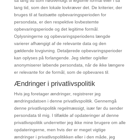
så lang tid som nødvendigt til legitime formål eller i så
lang tid, som den lokale lovkræver det. De kriterier, der
bruges til at fastsætte opbevaringsperioden for
persondata, er den respektive lovbestemte
opbevaringsperiode og det legitime formål.
Oplysningerne og opbevaringsperiodens længde
varierer afhængigt af de relevante data og den
gældende lovgivning. Detaljerede opbevaringsperioder
kan oplyses på forlangende. Jeg sletter og/eller
anonymiserer løbende persondata, når de ikke længere
er relevante for de formål, som de opbevares til.
Ændringer i privatlivspolitik
Hvis jeg foretager ændringer, registrerer jeg
ændringsdatoen i denne privatlivspolitik. Gennemgå
denne privatlivspolitik regelmæssigt, især før du sender
persondata til mig. I tilfælde af opdateringer af denne
privatlivspolitik underretter jeg ikke mine brugere om alle
opdateringerne, men hvis der er meget vigtige
ændringer i privatlivspolitikken eller i den måde, jeg