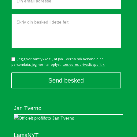
adresse
Din
besked
Jeg giver samtykke til, at Jan Tvernø må behandle de
Samtykke
persondata, jeg her har oplyst.
Læs vores privatlivspolitik.
A
l
Jan Tvernø
t
e
r
n
LamaNYT