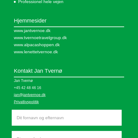
Professionel hele vejen
Hjemmesider
www.jantvernoe.dk
www.tvernoetravelgroup.dk
www.alpacashoppen.dk
www.lenettetvernoe.dk
Kontakt Jan Tvernø
Jan Tvernø
+45 42 48 46 16
jan@jantvernoe.dk
Privatlivspolitik
Navn
Email